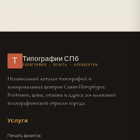
контурную резку: плёнка вырезается по контуру
Стоимость такой плёнки выше стандартной.
изображения, можно делать наклейки любой
формы. Стоимость резки - от 150 руб./пог. м
контура.
Типографии СПб
Т
ПОЛИГРАФИЯ · ПЕЧАТЬ · КОПИЦЕНТРЫ
Независимый каталог типографий и
копировальных центров Санкт-Петербурга.
Рейтинги, цены, отзывы и адреса 20+ компаний
полиграфической отрасли города.
Услуги
Печать визиток