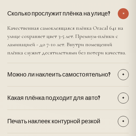
Сколько прослужит плёнка на улице?
+
Качественная самоклеящаяся плёнка Oracal 641 на
улице сохраняет цвет 3-5 лет. Премиум-плёнки с
ламинацией - до 7-10 лет. Внутри помещений
плёнка служит десятилетиями без потери качества.
Можно ли наклеить самостоятельно?
+
Малые наклейки до 20x30 см легко наклеиваются
самостоятельно. Большие плёнки (от 1 кв.м) требуют
Какая плёнка подходит для авто?
+
опыта или вызова специалиста. Типографии в СПб
Для брендирования автомобилей используется
обычно предлагают услугу монтажа за
специальная литая виниловая плёнка (Oracal 970
дополнительную плату.
Печать наклеек контурной резкой
+
или 3M 1080). Она хорошо ложится на изгибы,
Многие типографии предлагают плоттерную
выдерживает мойку, удаляется без следов.