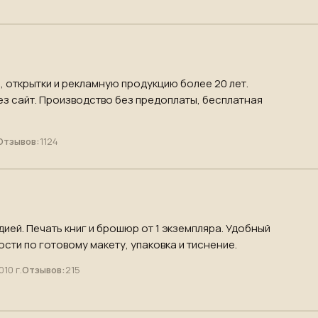
ы, открытки и рекламную продукцию более 20 лет.
ез сайт. Производство без предоплаты, бесплатная
Отзывов:
1124
ией. Печать книг и брошюр от 1 экземпляра. Удобный
сти по готовому макету, упаковка и тиснение.
010 г.
Отзывов:
215