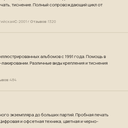
чать, тиснение. Полный сопровождающий цикл от
тийская
С:
2001 г.
Отзывов:
1320
 иллюстрированных альбомов с 1991 года. Помощь в
-лакировании. Различные виды крепления и тиснения
ывов:
484
ного экземпляра до больших партий. Пробная печать
 Цифровая и офсетная техника, цветная и черно-