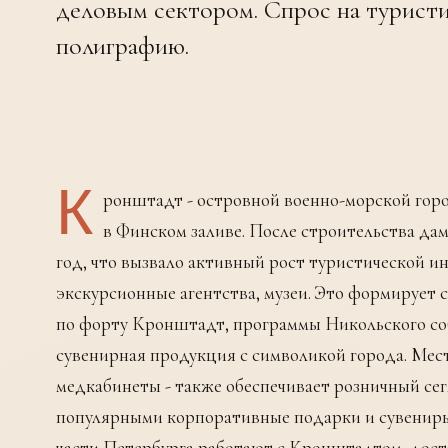
деловым сектором. Спрос на турист
полиграфию.
К
ронштадт - островной военно-морской горо
в Финском заливе. После строительства да
год, что вызвало активный рост туристической и
экскурсионные агентства, музеи. Это формирует
по форту Кронштадт, программы Никольского соб
сувенирная продукция с символикой города. Мест
медкабинеты - также обеспечивает розничный сег
популярными корпоративные подарки и сувениры
части Петербурга работают с Кронштадтом, дост