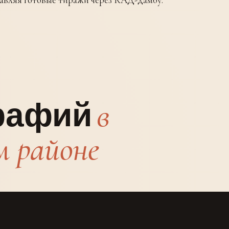
в
графий
 районе