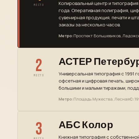
Копировальный центр и типография 
МЕСТО
года. Оперативная полиграфия, ци
сувенирная продукция, печати и шт
заказы за несколько часов.
Метро:
Проспект Большевиков, Ладожс
2
АСТЕР Петербу
Универсальная типография с 1991 г
МЕСТО
офсетная и цифровая печать, широк
большими и малыми тиражами, подде
Метро:
Площадь Мужества, Лесная
С:
19
3
АБС Колор
Книжная типография с собственной
МЕСТО