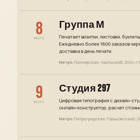
8
Группа М
Печатает визитки, листовки, буклет
МЕСТО
Ежедневно более 1800 заказов чер
доставка в день печати.
Метро:
Пионерская, Удельная
С:
2004 г.
9
Студия 297
Цифровая типография с дизайн-студ
МЕСТО
онлайн-конструктор, расчет стоимо
Метро:
Петроградская, Горьковская
С:
2