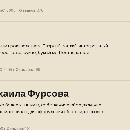
я
С:
2005 г.
Отзывов:
376
ным производством. Твердый, мягкий, интегральный
бор: кожа, сукно, бумвинил. Постпечатная
С:
1998 г.
Отзывов:
298
хаила Фурсова
во более 2000 кв. м, собственное оборудование.
ые материалы для оформления обложки, несколько
3 г.
Отзывов:
421