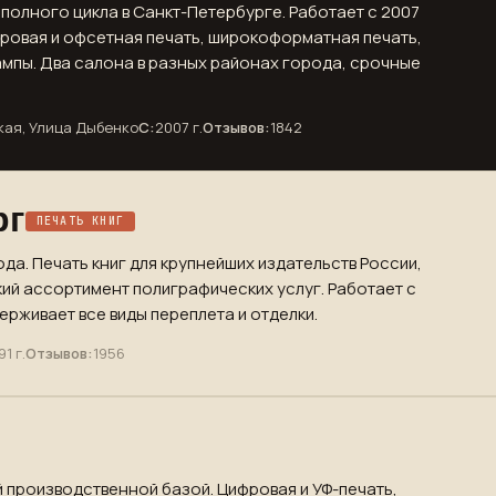
полного цикла в Санкт-Петербурге. Работает с 2007
фровая и офсетная печать, широкоформатная печать,
ампы. Два салона в разных районах города, срочные
кая, Улица Дыбенко
С:
2007 г.
Отзывов:
1842
рг
ПЕЧАТЬ КНИГ
ода. Печать книг для крупнейших издательств России,
ий ассортимент полиграфических услуг. Работает с
рживает все виды переплета и отделки.
91 г.
Отзывов:
1956
 производственной базой. Цифровая и УФ-печать,