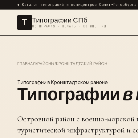
◆ Каталог типографий и копицентров Санкт-Петербурга
Типографии СПб
Т
ПОЛИГРАФИЯ · ПЕЧАТЬ · КОПИЦЕНТРЫ
ГЛАВНАЯ
/
РАЙОНЫ
/
КРОНШТАДТСКИЙ РАЙОН
Типографии в Кронштадтском районе
Типографии
в
Островной район с военно-морской 
туристической инфраструктурой и 