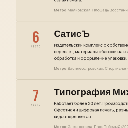
Метро:
Маяковская, Площадь Восстани
6
СатисЪ
Издательский комплекс с собствен
МЕСТО
переплет, материалы обложки на вы
обработка и оформление упаковки.
Метро:
Василеостровская, Спортивная
7
Типография Ми
Работает более 20 лет. Производст
МЕСТО
Офсетная и цифровая печать, разн
видов переплетов.
Метро:
Электросила, Парк Победы
С:
200