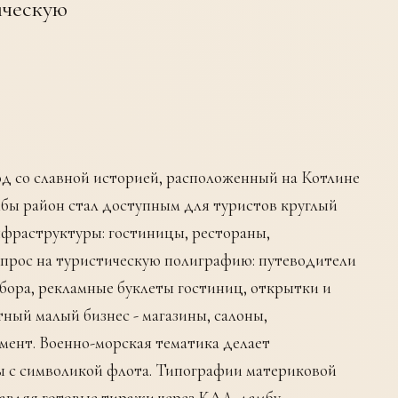
ическую
д со славной историей, расположенный на Котлине
мбы район стал доступным для туристов круглый
нфраструктуры: гостиницы, рестораны,
 спрос на туристическую полиграфию: путеводители
ора, рекламные буклеты гостиниц, открытки и
ный малый бизнес - магазины, салоны,
мент. Военно-морская тематика делает
 с символикой флота. Типографии материковой
авляя готовые тиражи через КАД-дамбу.