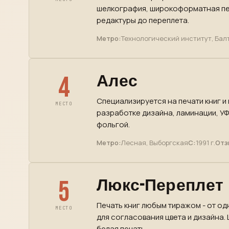
шелкография, широкоформатная пе
редактуры до переплета.
Метро:
Технологический институт, Бал
4
Алес
Специализируется на печати книг и
МЕСТО
разработке дизайна, ламинации, УФ
фольгой.
Метро:
Лесная, Выборгская
С:
1991 г.
Отз
5
Люкс-Переплет
Печать книг любым тиражом - от од
МЕСТО
для согласования цвета и дизайна.
белая печать.