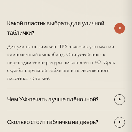
Какой пластик выбрать для уличной
+
таблички?
Для улицы оптимален ПВХ-пластик 5-10 мм или
композитный алюкобонд. Они устойчивы к
перепадам температуры, влажности и УФ. Срок
службы наружной таблички из качественного
пластика - 5-10 лет.
Чем УФ-печать лучше плёночной?
+
УФ-печать наносится прямо на материал, без
плёнки-посредника. Изображение не отслаивается,
Сколько стоит табличка на дверь?
+
не царапается, не выгорает. Покрытие более
Стандартная информационная табличка А4