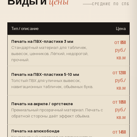
цены
Виды и
СРЕДНИЕ ПО СПБ
Тип / описание
Цена
Печать на ПВХ-пластике 3 мм
от 850
Стандартный материал для табличек,
руб./
вывесок, ценников. Лёгкий, недорогой,
кв.м
прочный.
от 1200
Печать на ПВХ-пластике 5-10 мм
Толстый ПВХ для уличных вывесок,
руб./
навигационных табличек, объёмных букв.
кв.м
от 1850
Печать на акриле / оргстекле
Премиальный прозрачный материал. Печать с
руб./
обратной стороны даёт эффект объёма.
кв.м
Печать на алюкобонде
от 1450