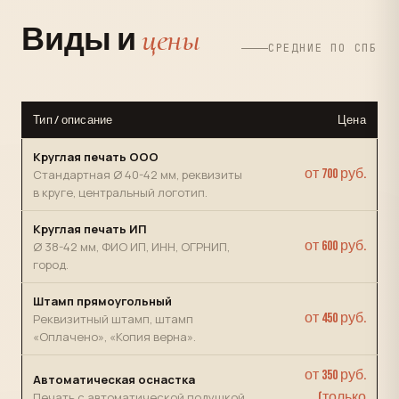
цены
Виды и
СРЕДНИЕ ПО СПБ
Тип / описание
Цена
Круглая печать ООО
от 700 руб.
Стандартная Ø 40-42 мм, реквизиты
в круге, центральный логотип.
Круглая печать ИП
от 600 руб.
Ø 38-42 мм, ФИО ИП, ИНН, ОГРНИП,
город.
Штамп прямоугольный
от 450 руб.
Реквизитный штамп, штамп
«Оплачено», «Копия верна».
от 350 руб.
Автоматическая оснастка
Печать с автоматической подушкой
(только