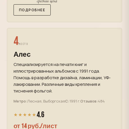
средняя цена
ПОДРОБНЕЕ
4
МЕСТО
Алес
Специализируется на печати книг и
иллюстрированных альбомов с 1991 года.
Помощь в разработке дизайна, ламинации, УФ-
лакировании. Различные виды крепления и
тиснения фольгой.
Метро:
Лесная, Выборгская
С:
1991 г.
Отзывов:
484
4.6
★★★★★
от 14 руб./лист