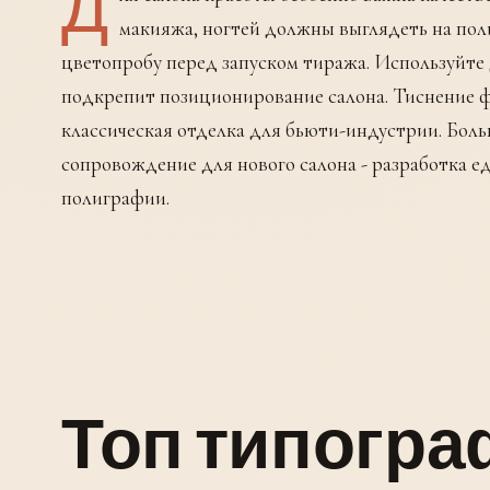
Д
макияжа, ногтей должны выглядеть на поли
цветопробу перед запуском тиража. Используйте 
подкрепит позиционирование салона. Тиснение ф
классическая отделка для бьюти-индустрии. Бо
сопровождение для нового салона - разработка е
полиграфии.
Топ типогр