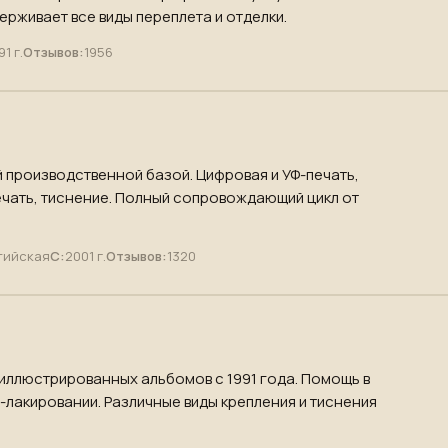
рживает все виды переплета и отделки.
91 г.
Отзывов:
1956
 производственной базой. Цифровая и УФ-печать,
чать, тиснение. Полный сопровождающий цикл от
тийская
С:
2001 г.
Отзывов:
1320
 иллюстрированных альбомов с 1991 года. Помощь в
-лакировании. Различные виды крепления и тиснения