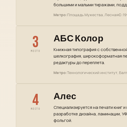
большими и малыми тиражами, подде
Метро:
Площадь Мужества, Лесная
С:
19
3
АБС Колор
Книжная типография с собственной
МЕСТО
шелкография, широкоформатная пе
редактуры до переплета.
Метро:
Технологический институт, Бал
4
Алес
Специализируется на печати книг и
МЕСТО
разработке дизайна, ламинации, УФ
фольгой.