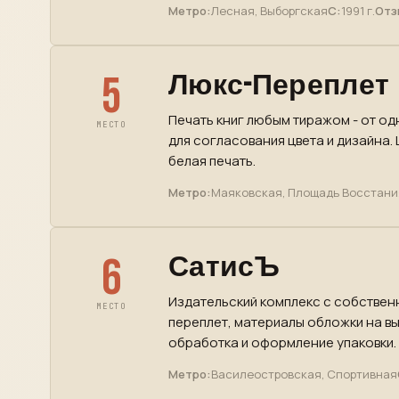
Метро:
Лесная, Выборгская
С:
1991 г.
Отз
5
Люкс-Переплет
Печать книг любым тиражом - от од
МЕСТО
для согласования цвета и дизайна.
белая печать.
Метро:
Маяковская, Площадь Восстани
6
СатисЪ
Издательский комплекс с собствен
МЕСТО
переплет, материалы обложки на вы
обработка и оформление упаковки.
Метро:
Василеостровская, Спортивная