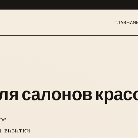
ГЛАВНАЯ
ля салонов кра
ое
: визитки