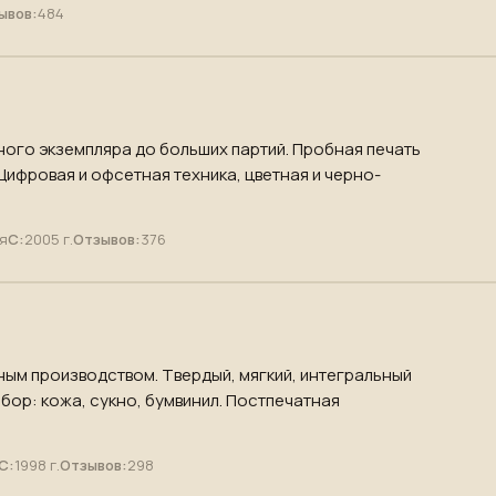
ывов:
484
ного экземпляра до больших партий. Пробная печать
 Цифровая и офсетная техника, цветная и черно-
я
С:
2005 г.
Отзывов:
376
ным производством. Твердый, мягкий, интегральный
бор: кожа, сукно, бумвинил. Постпечатная
С:
1998 г.
Отзывов:
298