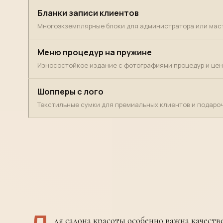
Бланки записи клиентов
Многоэкземплярные блоки для администратора или мас
Меню процедур на пружине
Износостойкое издание с фотографиями процедур и цен
Шопперы с лого
Текстильные сумки для премиальных клиентов и подароч
ля салона красоты особенно важна качеств