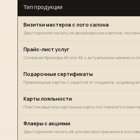
Тип продукции
Визитки мастеров с лого салона
Двусторонняя печать на дизайнерском картоне, тиснен
Прайс-лист услуг
Складная брошюра А5 или А6 с актуальными ценами и о
Подарочные сертификаты
Премиальный картон с защитой от подделок, индивидуа
Карты лояльности
Пластиковые или картонные карты постоянного клиента
Флаеры с акциями
Двусторонняя печать А6 для распространения в почтовы