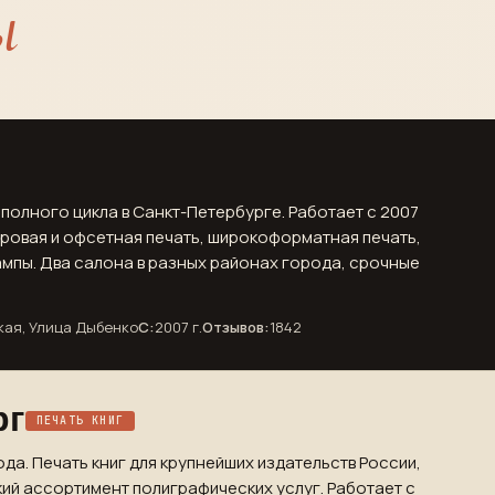
ы
полного цикла в Санкт-Петербурге. Работает с 2007
фровая и офсетная печать, широкоформатная печать,
ампы. Два салона в разных районах города, срочные
кая, Улица Дыбенко
С:
2007 г.
Отзывов:
1842
рг
ПЕЧАТЬ КНИГ
ода. Печать книг для крупнейших издательств России,
ий ассортимент полиграфических услуг. Работает с