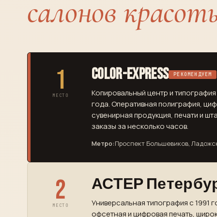
салонов красот
1
Color-Express
РЕКОМЕНДУЕМ
Копировальный центр и типография 
МЕСТО
года. Оперативная полиграфия, ци
сувенирная продукция, печати и шт
заказы за несколько часов.
Метро:
Проспект Большевиков, Ладожс
2
АСТЕР Петербу
Универсальная типография с 1991 г
МЕСТО
офсетная и цифровая печать, широк