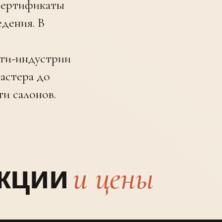
 сертификаты
дения. В
юти-индустрии
мастера до
и салонов.
и цены
кции