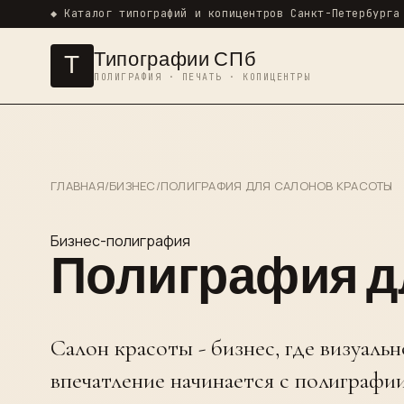
◆ Каталог типографий и копицентров Санкт-Петербурга
Типографии СПб
Т
ПОЛИГРАФИЯ · ПЕЧАТЬ · КОПИЦЕНТРЫ
ГЛАВНАЯ
/
БИЗНЕС
/
ПОЛИГРАФИЯ ДЛЯ САЛОНОВ КРАСОТЫ
Бизнес-полиграфия
Полиграфия д
Салон красоты - бизнес, где визуальн
впечатление начинается с полиграфии