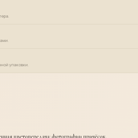
тера.
ами.
ной упаковки.
енная цветопередача: фотографии причёсок,