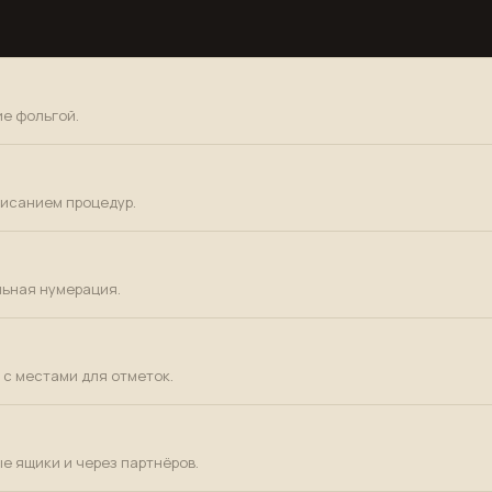
ие фольгой.
писанием процедур.
льная нумерация.
 с местами для отметок.
е ящики и через партнёров.