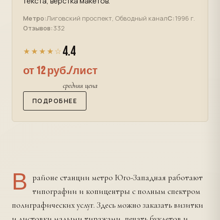
текста, верстка макетов.
Метро:
Лиговский проспект, Обводный канал
С:
1996 г.
Отзывов:
332
4.4
★★★★☆
от 12 руб./лист
средняя цена
ПОДРОБНЕЕ
В
районе станции метро Юго-Западная работают
типографии и копицентры с полным спектром
полиграфических услуг. Здесь можно заказать визитки
и листовки малыми тиражами, печать буклетов и