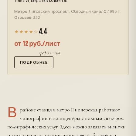
текста, верстка макетов.
Метро:
Лиговский проспект, Обводный канал
С:
1996 г.
Отзывов:
332
4.4
★★★★☆
от 12 руб./лист
средняя цена
ПОДРОБНЕЕ
В
районе станции метро Пионерская работают
типографии и копицентры с полным спектром
полиграфических услуг. Здесь можно заказать визитки
и листовки малыми тиражами, печать буклетов и