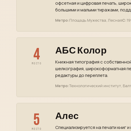
офсетная и цифровая печать, широк
большими и малыми тиражами, подде
Метро:
Площадь Мужества, Лесная
С:
19
4
АБС Колор
Книжная типография с собственной
МЕСТО
шелкография, широкоформатная пе
редактуры до переплета.
Метро:
Технологический институт, Бал
5
Алес
Специализируется на печати книг и
МЕСТО