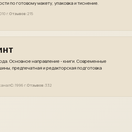
сти по готовому макету, упаковка и тиснение.
010 г.
Отзывов:
215
инт
ода. Основное направление - книги. Современные
ины, предпечатная и редакторская подготовка
канал
С:
1996 г.
Отзывов:
332