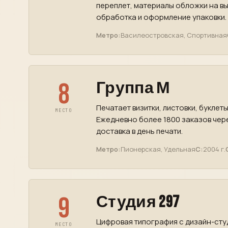
переплет, материалы обложки на вы
обработка и оформление упаковки.
Метро:
Василеостровская, Спортивная
8
Группа М
Печатает визитки, листовки, буклет
МЕСТО
Ежедневно более 1800 заказов чер
доставка в день печати.
Метро:
Пионерская, Удельная
С:
2004 г.
9
Студия 297
Цифровая типография с дизайн-студ
МЕСТО