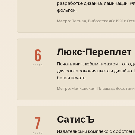
разработке дизайна, ламинации, УФ
фольгой.
Метро:
Лесная, Выборгская
С:
1991 г.
Отз
6
Люкс-Переплет
Печать книг любым тиражом - от од
МЕСТО
для согласования цвета и дизайна.
белая печать.
Метро:
Маяковская, Площадь Восстани
7
СатисЪ
Издательский комплекс с собствен
МЕСТО