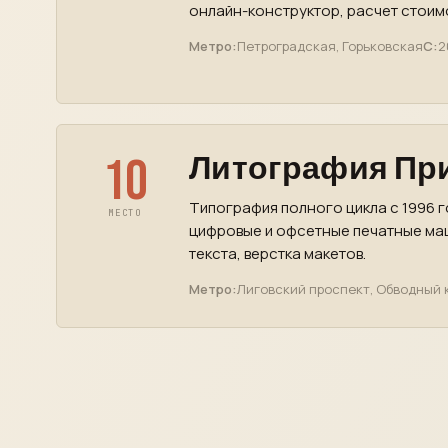
онлайн-конструктор, расчет стоимо
Метро:
Петроградская, Горьковская
С:
2
10
Литография Пр
Типография полного цикла с 1996 г
МЕСТО
цифровые и офсетные печатные маш
текста, верстка макетов.
Метро:
Лиговский проспект, Обводный 