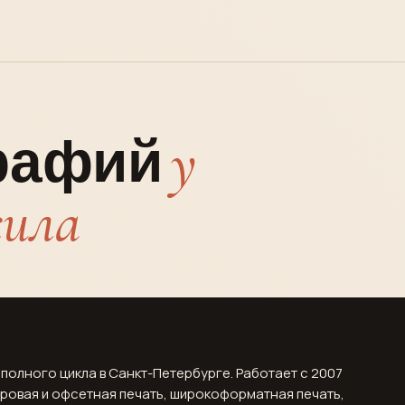
у
графий
сила
полного цикла в Санкт-Петербурге. Работает с 2007
фровая и офсетная печать, широкоформатная печать,