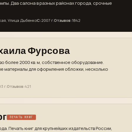
ампы. Два салона в разных районах города, срочные
кая, Улица Дыбенко
С:
2007 г.
Отзывов:
1842
хаила Фурсова
во более 2000 кв. м, собственное оборудование.
ые материалы для оформления обложки, несколько
3 г.
Отзывов:
421
рг
ПЕЧАТЬ КНИГ
ода. Печать книг для крупнейших издательств России,