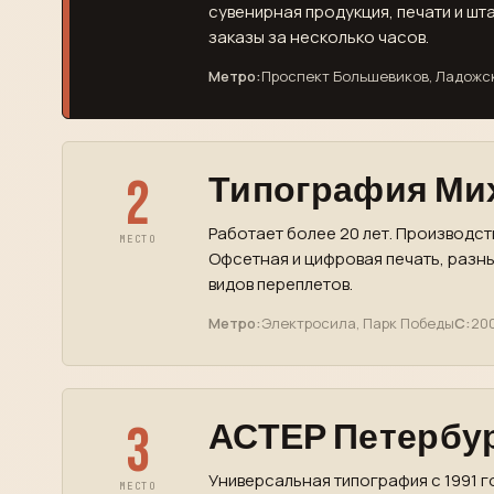
сувенирная продукция, печати и шт
заказы за несколько часов.
Метро:
Проспект Большевиков, Ладожс
2
Типография Ми
Работает более 20 лет. Производст
МЕСТО
Офсетная и цифровая печать, разн
видов переплетов.
Метро:
Электросила, Парк Победы
С:
200
3
АСТЕР Петербу
Универсальная типография с 1991 г
МЕСТО